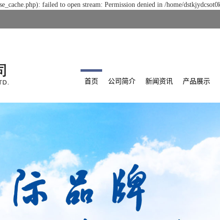
e_cache.php): failed to open stream: Permission denied in /home/dstkjydcsot0
首页
公司简介
新闻资讯
产品展示