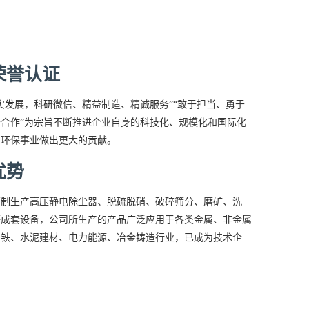
荣誉认证
实发展，科研微信、精益制造、精诚服务”“敢于担当、勇于
合作”为宗旨不断推进企业自身的科技化、规模化和国际化
为环保事业做出更大的贡献。
优势
研制生产高压静电除尘器、脱硫脱硝、破碎筛分、磨矿、洗
等成套设备，公司所生产的产品广泛应用于各类金属、非金属
钢铁、水泥建材、电力能源、冶金铸造行业，已成为技术企