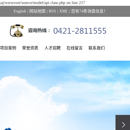
kaj/wwwroot/source/model/api.class.php on line 217
English
|
网站地图
|
RSS
|
XML
|
您有
74
条询盘信息！
项目案例
荣誉资质
人才招聘
在线留言
联系我们