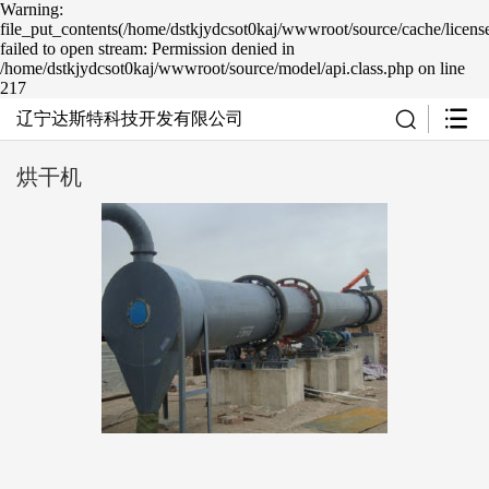
Warning:
file_put_contents(/home/dstkjydcsot0kaj/wwwroot/source/cache/licens
failed to open stream: Permission denied in
/home/dstkjydcsot0kaj/wwwroot/source/model/api.class.php on line
217
辽宁达斯特科技开发有限公司
烘干机