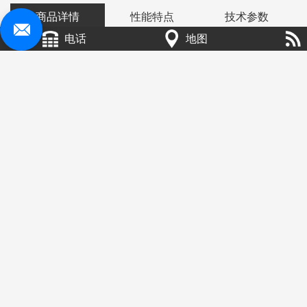
商品详情
性能特点
技术参数
电话
地图
烘干机有带式烘干，滚筒烘干，箱式烘干，塔式
烘干等几种模式；热源有煤，电，气等；物料在烘干
过程中有热风气流式和辐射式等，热风滚筒烘干是热
气流从尾部向前运动，与物料充分接触，通过热传
导、对流、辐射传热量充分利用；将热能直接传递给
物料，使物料的水分在筒体内不断被蒸发，入料口的
引风装置将大量的水分、湿气流抽出，防止粉尘外排