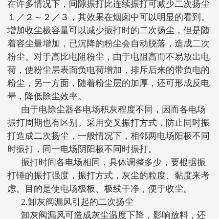
在许多情况下，间隙振打比连续振打可减少二次扬尘
１／２～２／３，其效果在烟囱中可以明显的看到。
增加收尘极容量可以减少振打时的二次扬尘，但是随
着容尘量增加，已沉降的粉尘会自动脱落，造成二次
粉尘。对于高比电阻粉尘，由于电阻高而不易放出电
荷，使粉尘层表面负电荷增加，排斥后来的带负电的
粉尘，另一方面，随着粉尘层的加厚，还可形成反电
晕，降低除尘效率。
由于电除尘器各电场积灰程度不同，因而各电场
振打周期也有区别。采用交叉振打方式，防止同时振
打造成二次扬尘，一般情况下，相邻两电场阳极不同
时振打，同一电场阴阳极不同时振打。
振打时间各电场相同，具体调整多少，要根据振
打锤的振打强度，振打方式，灰尘的粒度、黏度来考
虑。目的是使电场极板、极线干净，便于收尘。
2.卸灰阀漏风引起的二次扬尘
卸灰阀漏风可造成灰尘温度下降，影响放料，还