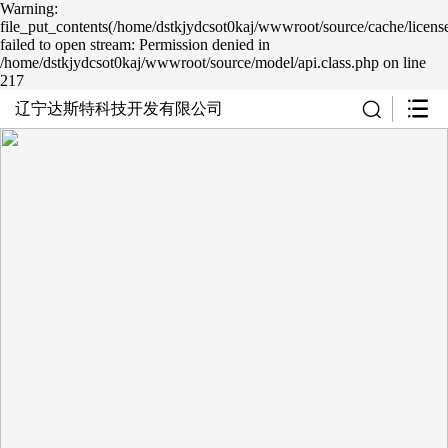
Warning:
file_put_contents(/home/dstkjydcsot0kaj/wwwroot/source/cache/licens
failed to open stream: Permission denied in
/home/dstkjydcsot0kaj/wwwroot/source/model/api.class.php on line
217
辽宁达斯特科技开发有限公司