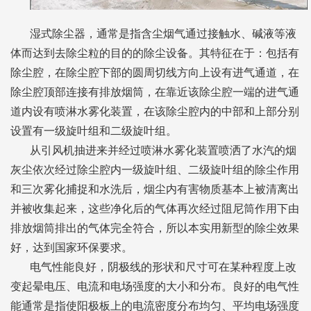
湿式除尘器，通常是指含尘烟气通过接触水、碱液等液
体而达到去除尘粒的目的的除尘设备。其特征在于：包括有
除尘腔，在除尘腔下部的圆周切线方向上设有进气通道，在
除尘腔顶部连接有排放烟筒，在靠近该除尘腔一端的进气通
道内设有喷淋水雾化装置，在该除尘腔内的中部和上部分别
设置有一级旋叶组和二级旋叶组。
从引风机抽进来并经过喷淋水雾化装置喷洒了水汽的烟
灰尘依次经过除尘腔内一级旋叶组、二级旋叶组的除尘作用
和三次雾化捕捉和水洗后，烟尘内有害物质基本上被清离出
并被收集起来，这些净化后的气体再次经过阻尼筒作用下由
排放烟筒排出的气体完全符合，所以本实用新型的除尘效果
好，达到国家环保要求。
电气性能良好，阴极线的形状和尺寸可在某种程度上改
变起晕电压、电流和电场强度的大小和分布。良好的电气性
能通常是指使阳极板上的电流密度分布均匀、平均电场强度