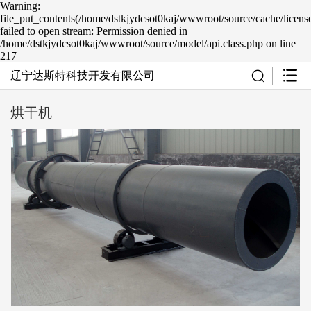
Warning:
file_put_contents(/home/dstkjydcsot0kaj/wwwroot/source/cache/licens
failed to open stream: Permission denied in
/home/dstkjydcsot0kaj/wwwroot/source/model/api.class.php on line
217
辽宁达斯特科技开发有限公司
烘干机