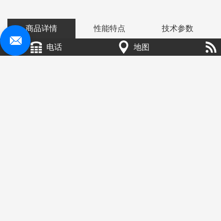
商品详情
性能特点
技术参数
电话
地图
烘干机有带式烘干，滚筒烘干，箱式烘干，塔式烘干
等几种模式；热源有煤，电，气等；物料在烘干过程
中有热风气流式和辐射式等，热风滚筒烘干是热气流