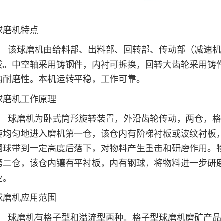
球磨机特点
该球磨机由给料部、出料部、回转部、传动部（减速
成。中空轴采用铸钢件，内衬可拆换，回转大齿轮采用铸
的耐磨性。本机运转平稳，工作可靠。
球磨机工作原理
球磨机为卧式筒形旋转装置，外沿齿轮传动，两仓，
旋均匀地进入磨机第一仓，该仓内有阶梯衬板或波纹衬板
钢球带到一定高度后落下，对物料产生重击和研磨作用。
第二仓，该仓内镶有平衬板，内有钢球，将物料进一步研
业。
球磨机应用范围
球磨机有格子型和溢流型两种。格子型球磨机磨矿产品的粒