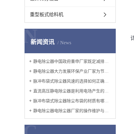
重型板式给料机
N
新闻资讯
News
静电除尘器中国政府重申厂家既定减排承诺
静电除尘器大力发展环保产业厂家为节能减排提供强有力的技术支持
脉冲布袋式除尘器风速的选择如何正确地选择过滤风速呢?
直流高压静电除尘器是利用电场产生的电力使尘粒从气流中分离的设备
脉冲布袋式除尘器除尘布袋的材质有哪些？
静电除尘器电除尘器厂家的操作维护与改造
C