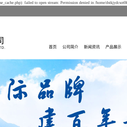
e_cache.php): failed to open stream: Permission denied in /home/dstkjydcsot0
首页
公司简介
新闻资讯
产品展示