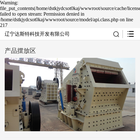
Warning:
file_put_contents(/home/dstkjydcsot0kaj/wwwroot/source/cache/licens
failed to open stream: Permission denied in
/home/dstkjydcsot0kaj/wwwroot/source/model/api.class.php on line
217
辽宁达斯特科技开发有限公司
产品摆放区