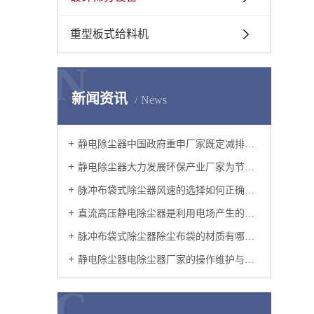
重型板式给料机
N
新闻资讯
News
静电除尘器中国政府重申厂家既定减排承诺
静电除尘器大力发展环保产业厂家为节能减排提供强有力的技术支持
脉冲布袋式除尘器风速的选择如何正确地选择过滤风速呢?
直流高压静电除尘器是利用电场产生的电力使尘粒从气流中分离的设备
脉冲布袋式除尘器除尘布袋的材质有哪些？
静电除尘器电除尘器厂家的操作维护与改造
C