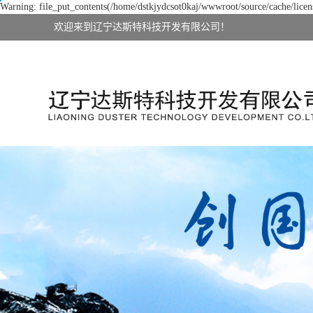
Warning: file_put_contents(/home/dstkjydcsot0kaj/wwwroot/source/cache/licens
欢迎来到辽宁达斯特科技开发有限公司！