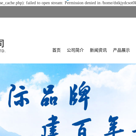
e_cache.php): failed to open stream: Permission denied in /home/dstkjydcsot0
首页
公司简介
新闻资讯
产品展示