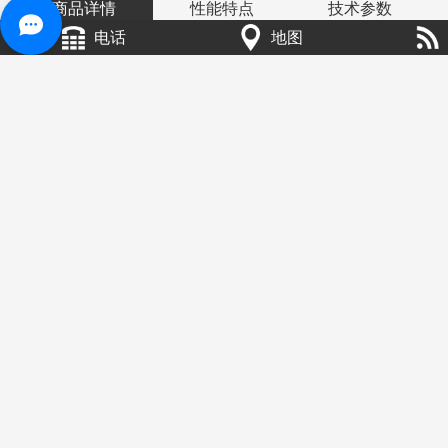
商品详情
性能特点
技术参数
电话
地图
重型板式给料机广泛应用在采矿、冶金、建材和煤炭等工业部
门。该机主要用于具有一定仓压的料仓和漏斗下面，将各种大容重
物料短距离均匀、连续的输送给各种破碎、筛分和运输设备，特别
是用在初碎以下更为合适。它不仅合理处理粗物料，对细粒物料也
同样适应。可在恶劣的环境中完成繁重的工作，对物料的粒度成份
的变化，温度、粘度、冰霜、雨雪的影响或冰结的物料都有较大的
适应性，给料量均匀准确可靠。在使用过程中不允许卸空物料及大