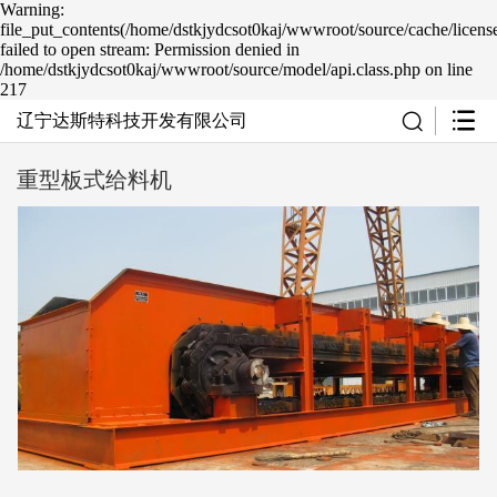
Warning:
file_put_contents(/home/dstkjydcsot0kaj/wwwroot/source/cache/licens
failed to open stream: Permission denied in
/home/dstkjydcsot0kaj/wwwroot/source/model/api.class.php on line
217
辽宁达斯特科技开发有限公司
重型板式给料机